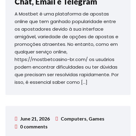
Chat, Email e Telegram
A Mostbet é uma plataforma de apostas
online que tem ganhado popularidade entre
os apostadores devido à sua interface
amigável, variedade de opções de apostas e
promoções atraentes. No entanto, como em
qualquer serviço online,
https://mostbetcasino-br.com/ os usuários
podem encontrar dificuldades ou ter dúvidas
que precisam ser resolvidas rapidamente. Por
isso, é essencial saber como […]
June 21, 2026
Computers, Games
0
comments