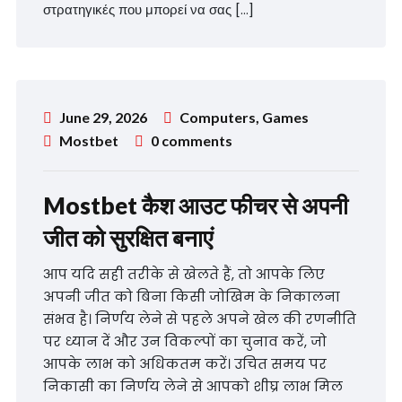
στρατηγικές που μπορεί να σας […]
June 29, 2026
Computers, Games
Mostbet
0
comments
Mostbet कैश आउट फीचर से अपनी
जीत को सुरक्षित बनाएं
आप यदि सही तरीके से खेलते हैं, तो आपके लिए
अपनी जीत को बिना किसी जोखिम के निकालना
संभव है। निर्णय लेने से पहले अपने खेल की रणनीति
पर ध्यान दें और उन विकल्पों का चुनाव करें, जो
आपके लाभ को अधिकतम करें। उचित समय पर
निकासी का निर्णय लेने से आपको शीघ्र लाभ मिल