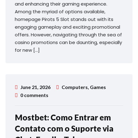
and enhancing their gaming experience.
Among the myriad of options available,
homepage Pirots 5 Slot stands out with its
engaging gameplay and exciting promotional
offers. However, navigating through the sea of
casino promotions can be daunting, especially
for new […]
June 21, 2026
Computers, Games
0
comments
Mostbet: Como Entrar em
Contato com o Suporte via