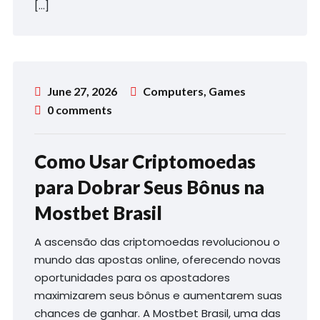
[…]
June 27, 2026
Computers, Games
0
comments
Como Usar Criptomoedas
para Dobrar Seus Bônus na
Mostbet Brasil
A ascensão das criptomoedas revolucionou o
mundo das apostas online, oferecendo novas
oportunidades para os apostadores
maximizarem seus bônus e aumentarem suas
chances de ganhar. A Mostbet Brasil, uma das