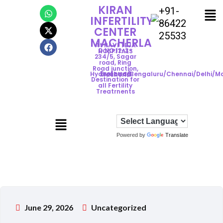
KIRAN
+91-
INFERTILITY
86422
CENTER
25533
MACHERLA
At RAVI TEJA
D.NO:12-3-
HOSPITALS
234/5, Sagar
road, Ring
Road junction,
Preferred
Hyderabad/Bengaluru/Chennai/Delhi/M
Macherla
Destination for
all Fertility
Treatrnents
Powered by
Translate
June 29, 2026
Uncategorized