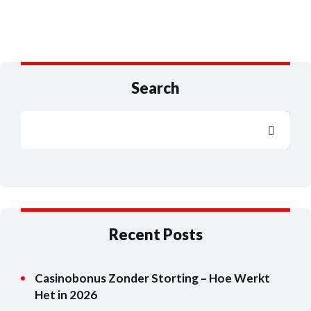
Search
Search
Recent Posts
Casinobonus Zonder Storting – Hoe Werkt
Het in 2026